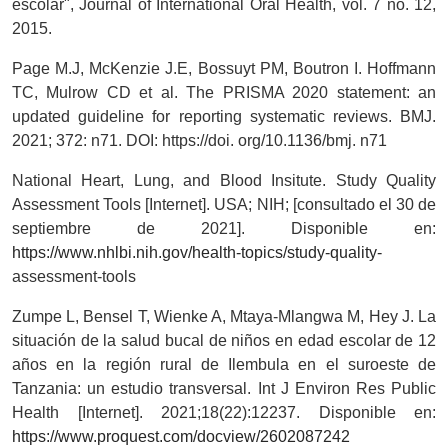
escolar", Journal of International Oral Health, vol. 7 no. 12,
2015.
Page M.J, McKenzie J.E, Bossuyt PM, Boutron I. Hoffmann
TC, Mulrow CD et al. The PRISMA 2020 statement: an
updated guideline for reporting systematic reviews. BMJ.
2021; 372: n71. DOI: https://doi. org/10.1136/bmj. n71
National Heart, Lung, and Blood Insitute. Study Quality
Assessment Tools [Internet]. USA; NIH; [consultado el 30 de
septiembre de 2021]. Disponible en:
https://www.nhlbi.nih.gov/health-topics/study-quality-
assessment-tools
Zumpe L, Bensel T, Wienke A, Mtaya-Mlangwa M, Hey J. La
situación de la salud bucal de niños en edad escolar de 12
años en la región rural de Ilembula en el suroeste de
Tanzania: un estudio transversal. Int J Environ Res Public
Health [Internet]. 2021;18(22):12237. Disponible en:
https://www.proquest.com/docview/2602087242