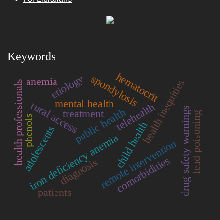
Keywords
hematocrit
etiology
spondylosis
anemia
health inequities
health professionals
mental health
rural access
telehealth
drug safety warnings
public health
treatment
lead poisoning
phenols
child health
adolescents
iron deficiency anemia
remote intervention
comorbidities
diagnosis
patients