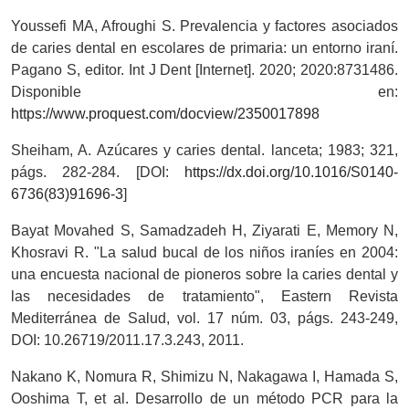
Youssefi MA, Afroughi S. Prevalencia y factores asociados
de caries dental en escolares de primaria: un entorno iraní.
Pagano S, editor. Int J Dent [Internet]. 2020; 2020:8731486.
Disponible en:
https://www.proquest.com/docview/2350017898
Sheiham, A. Azúcares y caries dental. lanceta; 1983; 321,
págs. 282-284. [DOI:
https://dx.doi.org/10.1016/S0140-
6736(83)91696-3
]
Bayat Movahed S, Samadzadeh H, Ziyarati E, Memory N,
Khosravi R. "La salud bucal de los niños iraníes en 2004:
una encuesta nacional de pioneros sobre la caries dental y
las necesidades de tratamiento", Eastern Revista
Mediterránea de Salud, vol. 17 núm. 03, págs. 243-249,
DOI: 10.26719/2011.17.3.243, 2011.
Nakano K, Nomura R, Shimizu N, Nakagawa I, Hamada S,
Ooshima T, et al. Desarrollo de un método PCR para la