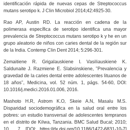
identificación rápida de nuevas cepas de Streptococcus
mutans serotipo k. J Clin Microbiol 2014;42:4925-30.
Rao AP, Austin RD. La reacción en cadena de la
polimerasa específica de serotipo identifica una mayor
prevalencia de Streptococcus mutans serotipo k y he en un
grupo aleatorio de niños con caries dental de la región sur
de la India. Contemp Clin Dent 2014; 5:296-301.
Zemaitiene R. Grigalauskiene I. Vasiliauskienė K.
Saldunaite J. Razmiene E. Slabsinskiene, "Prevalencia y
gravedad de la caries dental entre adolescentes lituanos de
18 años", Medicina, vol. 52 núm. 1, págs. 54-60, DOI:
10.1016/j.medici.2016.01.006, 2016.
Mashoto H.R, Astrom K.O, Skeie A.N, Masalu M.S.
Disparidad sociodemográfica en la salud oral entre los
pobres: un estudio transversal de adolescentes tempranos
en el distrito de Kilwa, Tanzania. BMC Salud Bucal; 2010;
10 , 7. [DOI:
https://dx.doi.org/10.1186/1472-6831-10-7
]