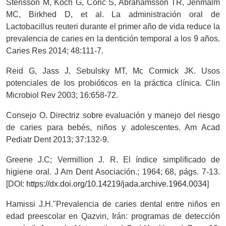
Stensson M, Koch G, Coric S, Abrahamsson TR, Jenmalm
MC, Birkhed D, et al. La administración oral de
Lactobacillus reuteri durante el primer año de vida reduce la
prevalencia de caries en la dentición temporal a los 9 años.
Caries Res 2014; 48:111-7.
Reid G, Jass J, Sebulsky MT, Mc Cormick JK. Usos
potenciales de los probióticos en la práctica clínica. Clin
Microbiol Rev 2003; 16:658-72.
Consejo O. Directriz sobre evaluación y manejo del riesgo
de caries para bebés, niños y adolescentes. Am Acad
Pediatr Dent 2013; 37:132-9.
Greene J.C; Vermillion J. R. El índice simplificado de
higiene oral. J Am Dent Asociación.; 1964; 68, págs. 7-13.
[DOI:
https://dx.doi.org/10.14219/jada.archive.1964.0034
]
Hamissi J.H."Prevalencia de caries dental entre niños en
edad preescolar en Qazvin, Irán: programas de detección