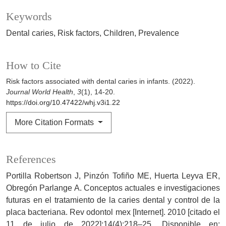
Keywords
Dental caries
Risk factors
Children
Prevalence
How to Cite
Risk factors associated with dental caries in infants. (2022).
Journal World Health
,
3
(1), 14-20.
https://doi.org/10.47422/whj.v3i1.22
More Citation Formats
References
Portilla Robertson J, Pinzón Tofiño ME, Huerta Leyva ER,
Obregón Parlange A. Conceptos actuales e investigaciones
futuras en el tratamiento de la caries dental y control de la
placa bacteriana. Rev odontol mex [Internet]. 2010 [citado el
11 de julio de 2022];14(4):218–25. Disponible en: